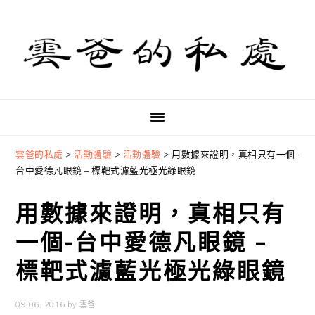
Skip
Skip
Skip
to
to
to
primary
main
primary
navigation
content
sidebar
雲爸的私處
>
活動體驗
>
活動體驗
>
用數據來證明，真相只有一個-
台中愛德凡眼鏡 – 標靶式濾藍光極光綠眼鏡
用數據來證明，真相只有
一個-台中愛德凡眼鏡 –
標靶式濾藍光極光綠眼鏡
09 06, 2016
by
雲爸