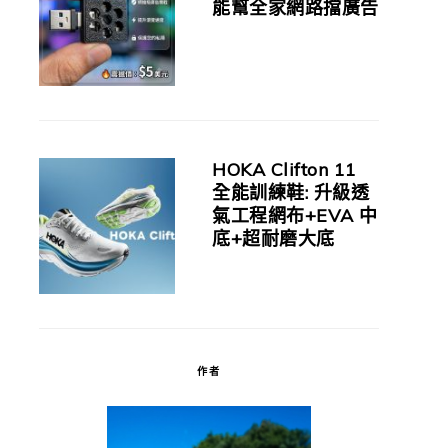
能幫全家網路擋廣告
HOKA Clifton 11
全能訓練鞋: 升級透
氣工程網布+EVA 中
底+超耐磨大底
作者