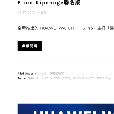
Eliud Kipchoge聯名版
05 27, 2026
by
雲爸
全新推出的 HUAWEI WATCH FIT 5 Pro，主打「讓
繼續閱讀
Filed Under:
HUAWEI
,
穿戴式裝置
Tagged With:
HUAWEI WATCH FIT 5
,
HUAWEI WATCH FIT 5 Pro