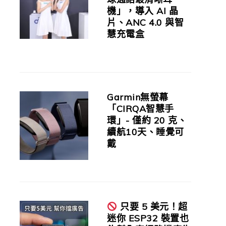
機」，導入 AI 晶
片、ANC 4.0 與智
慧充電盒
Garmin無螢幕
「CIRQA智慧手
環」- 僅約 20 克、
續航10天、睡覺可
戴
只要 5 美元！超
迷你 ESP32 裝置也