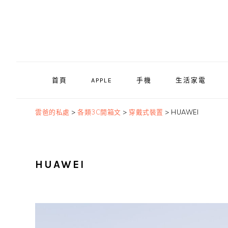
Skip
Skip
Skip
to
to
to
primary
main
primary
navigation
content
sidebar
首頁
APPLE
手機
生活家電
雲爸的私處
>
各類3C開箱文
>
穿戴式裝置
>
HUAWEI
HUAWEI