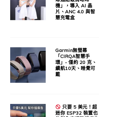
機」，導入 AI 晶
片、ANC 4.0 與智
慧充電盒
Garmin無螢幕
「CIRQA智慧手
環」- 僅約 20 克、
續航10天、睡覺可
戴
只要 5 美元！超
迷你 ESP32 裝置也