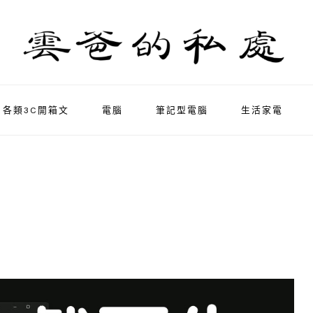
各類3C開箱文
電腦
筆記型電腦
生活家電