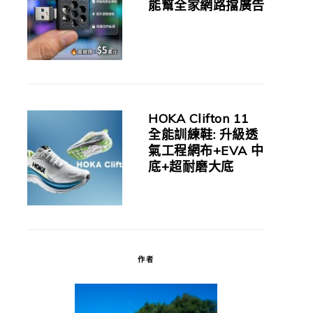
能幫全家網路擋廣告
HOKA Clifton 11
全能訓練鞋: 升級透
氣工程網布+EVA 中
底+超耐磨大底
作者