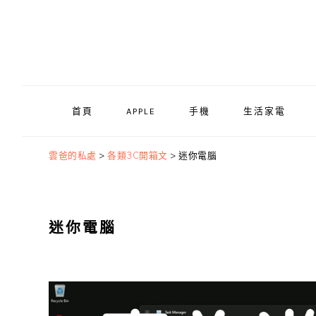
Skip
Skip
Skip
to
to
to
primary
main
primary
navigation
content
sidebar
首頁
APPLE
手機
生活家電
雲爸的私處
>
各類3C開箱文
>
迷你電腦
迷你電腦