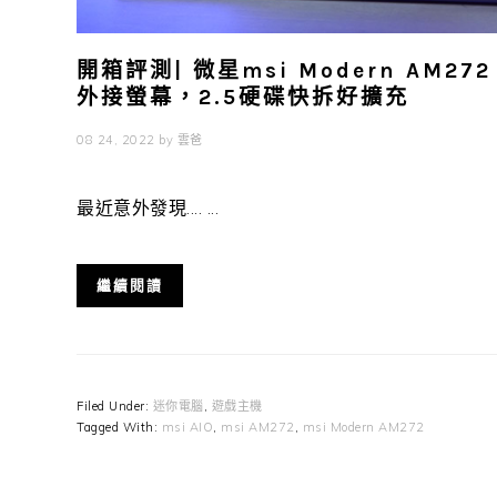
開箱評測| 微星msi Modern AM
外接螢幕，2.5硬碟快拆好擴充
08 24, 2022
by
雲爸
最近意外發現.... ...
繼續閱讀
Filed Under:
迷你電腦
,
遊戲主機
Tagged With:
msi AIO
,
msi AM272
,
msi Modern AM272