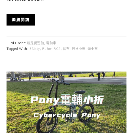
繼續閱讀
Filed Under:
就是愛運動
,
電動車
Tagged With:
3Sixty
,
Ruhm RC7
,
國布
,
拷貝小布
,
類小布