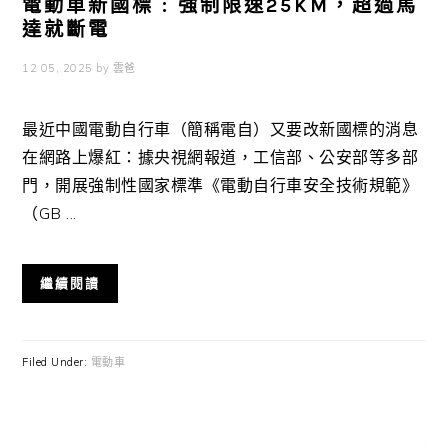
電動車新國標 : 強制限速25KM，超過馬
達就斷電
12 05, 2025
by
雲爸
最近中國電動自行車（簡稱電自）又要改新國標的消息
在網路上爆紅：據央視網報道，工信部、公安部等多部
門，開展強制性國家標準《電動自行車安全技術規範》
（GB ...
繼續閱讀
Filed Under:
電動車