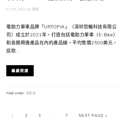
02 19, 2022
by
雲爸
電助力單車品牌「URTOPIA」（深圳哲輪科技有限公
司）成立於2021年，打造包括電助力單車（E-Bike）
和各類周邊產品在內的產品線，平均售價2500美元，
這款 ...
繼續閱讀
Filed Under:
電動車
GO
GO
GO
Interim
GO
GO
1
2
3
…
7
NEXT PAGE »
TO
TO
TO
pages
TO
TO