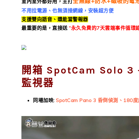
全無線+防水+磁吸的電
室內室外都好用，主打
不用拉電源、也無須接網線，安裝超方便
支援雙向語音、還能當警報器
最重要的是，直接送
“永久免費的
7
天雲端事件循環
開箱 SpotCam Solo
監視器
同場加映:
SpotCam Pano 3 昏倒偵測、1