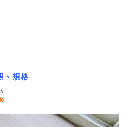
外觀、規格
色
影