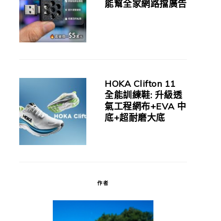
能幫全家網路擋廣告
HOKA Clifton 11
全能訓練鞋: 升級透
氣工程網布+EVA 中
底+超耐磨大底
作者