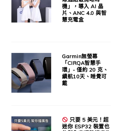
機」，導入 AI 晶
片、ANC 4.0 與智
慧充電盒
Garmin無螢幕
「CIRQA智慧手
環」- 僅約 20 克、
續航10天、睡覺可
戴
只要 5 美元！超
迷你 ESP32 裝置也