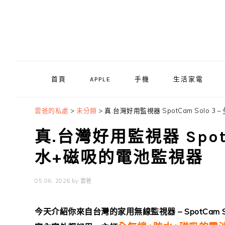
Skip
Skip
Skip
to
to
to
primary
main
primary
navigation
content
sidebar
首頁
APPLE
手機
生活家電
雲爸的私處
>
未分類
>
真.台灣好用監視器 SpotCam Solo 
真.台灣好用監視器 SpotC
水+磁吸的電池監視器
05 06, 2026
by
雲爸
今天介紹你來自台灣的家用無線監視器 – SpotCam So