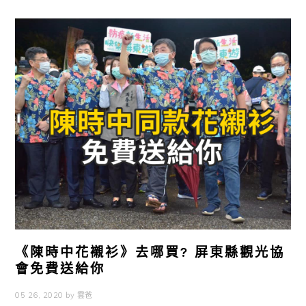
《陳時中花襯衫》去哪買? 屏東縣觀光協
會免費送給你
05 26, 2020
by
雲爸