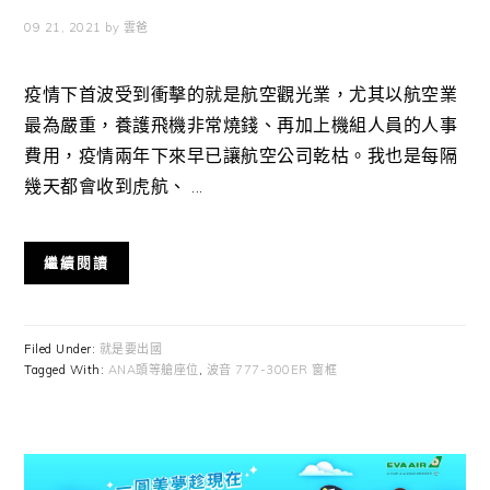
09 21, 2021
by
雲爸
疫情下首波受到衝擊的就是航空觀光業，尤其以航空業
最為嚴重，養護飛機非常燒錢、再加上機組人員的人事
費用，疫情兩年下來早已讓航空公司乾枯。我也是每隔
幾天都會收到虎航、 ...
繼續閱讀
Filed Under:
就是要出國
Tagged With:
ANA頭等艙座位
,
波音 777-300ER 窗框