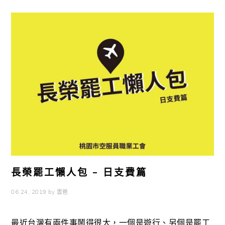
長榮罷工懶人包 – 日支費篇
06 24, 2019
by
雲爸
最近台灣有兩件事鬧得很大，一個是遊行、另個是罷工