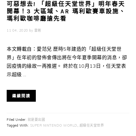
可惡想去! 「超級任天堂世界」明年春天
開幕！3 大區域、AR 瑪利歐賽車設施、
瑪利歐咖啡廳搶先看
11 04, 2020
by
雲爸
本文轉載自：愛范兒 歷時5年建造的「超級任天堂世
界」在年初的發佈會傳出將在今年夏季開幕的消息，卻
因疫情的緣故一再推遲。 終於在10月13日，任天堂表
示超級 ...
繼續閱讀
Filed Under:
就是要出國
Tagged With:
SUPER NINTENDO WORLD
,
超級任天堂世界