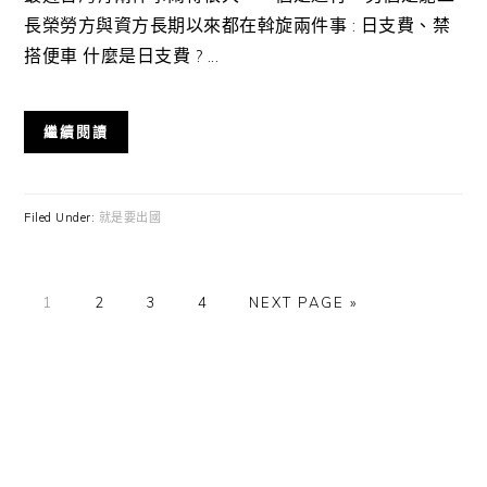
長榮勞方與資方長期以來都在斡旋兩件事 : 日支費、禁
搭便車 什麼是日支費 ? ...
繼續閱讀
Filed Under:
就是要出國
GO
GO
GO
GO
GO
1
2
3
4
NEXT PAGE »
TO
TO
TO
TO
TO
PAGE
PAGE
PAGE
PAGE
Primary
Sidebar