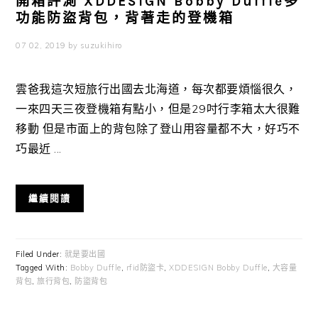
開箱評測 XDDESIGN Bobby Duffle多
功能防盜背包，背著走的登機箱
07 02, 2019
by
suzukihiro
雲爸我這次短旅行出國去北海道，每次都要煩惱很久，
一來四天三夜登機箱有點小，但是29吋行李箱太大很難
移動 但是市面上的背包除了登山用容量都不大，好巧不
巧最近 ...
繼續閱讀
Filed Under:
就是要出國
Tagged With:
Bobby Duffle
,
rfid防盜卡
,
XDDESIGN Bobby Duffle
,
大容量
背包
,
旅行背包
,
防盜背包