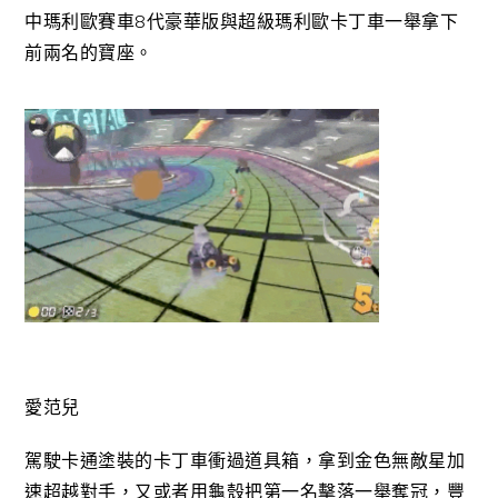
中瑪利歐賽車8代豪華版與超級瑪利歐卡丁車一舉拿下
前兩名的寶座。
愛范兒
駕駛卡通塗裝的卡丁車衝過道具箱，拿到金色無敵星加
速超越對手，又或者用龜殼把第一名擊落一舉奪冠，豐