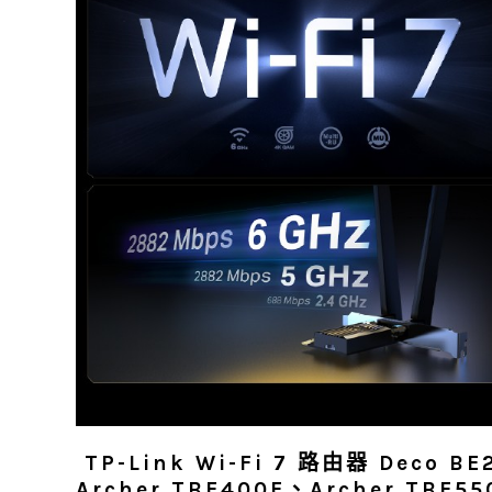
TP-Link Wi-Fi 7 路由器 Deco 
Archer TBE400E、Archer TBE