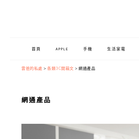
Skip
Skip
Skip
to
to
to
primary
main
primary
navigation
content
sidebar
首頁
APPLE
手機
生活家電
雲爸的私處
>
各類3C開箱文
>
網通產品
網通產品