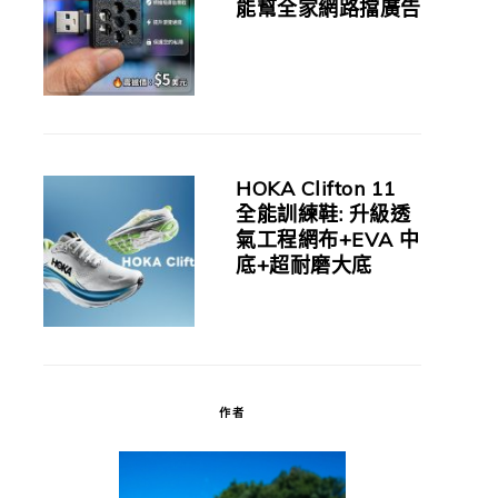
能幫全家網路擋廣告
HOKA Clifton 11
全能訓練鞋: 升級透
氣工程網布+EVA 中
底+超耐磨大底
作者