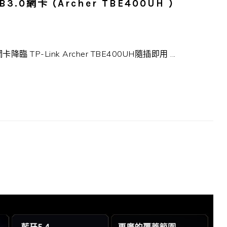
B3.0網卡 (Archer TBE400UH )
 TP-Link Archer TBE400UH隨插即用 ...