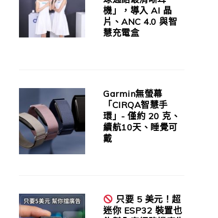
機」，導入 AI 晶
片、ANC 4.0 與智
慧充電盒
Garmin無螢幕
「CIRQA智慧手
環」- 僅約 20 克、
續航10天、睡覺可
戴
只要 5 美元！超
迷你 ESP32 裝置也