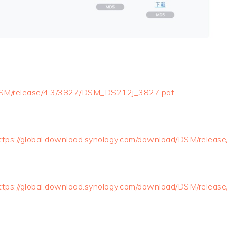
/DSM/release/4.3/3827/DSM_DS212j_3827.pat
ttps://global.download.synology.com/download/DSM/rele
ttps://global.download.synology.com/download/DSM/rele