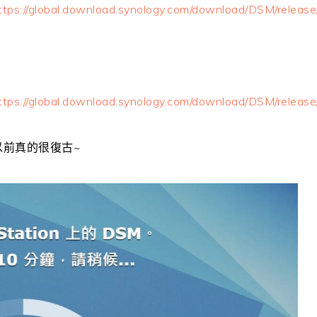
ttps://global.download.synology.com/download/DSM/relea
ttps://global.download.synology.com/download/DSM/rele
以前真的很復古~