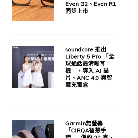
Even G2、Even R1
同步上市
soundcore 推出
Liberty 5 Pro 「全
球通話最清晰耳
機」，導入 AI 晶
片、ANC 4.0 與智
慧充電盒
Garmin無螢幕
「CIRQA智慧手
環」- 僅約 20 克、