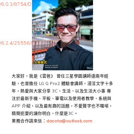
se/6.0.3/8754/DSM_DS212j_8754.pat
ase/6.2.4/25556/DSM_DS212j_25556.pat
大家好，我是《雲爸》 曾任三星學園講師達兩年經
驗，也曾擔任 LG G Pro2 體驗會講師，浸淫文字十多
年，熱愛與大家分享 3C、生活、以及生活大小事 專
注於最新手機、平板、筆電以及使用者教學、系統與
APP 介紹，以及最有趣的話題，不愛贅字也不囉嗦，
精簡扼要的讓你明白，什麼是3C。
業務合作請來信：
dacota@outlook.com