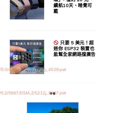
續航10天、睡覺可
戴
只要 5 美元！超
迷你 ESP32 裝置也
能幫全家網路擋廣告
ase/5.0/4528/DSM_DS212j_4528.pat
ase/5.2/5967/DSM_DS212j_5967.pat
作者