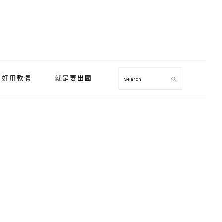
好用軟體
就是要出國
Search
Primary
Sidebar