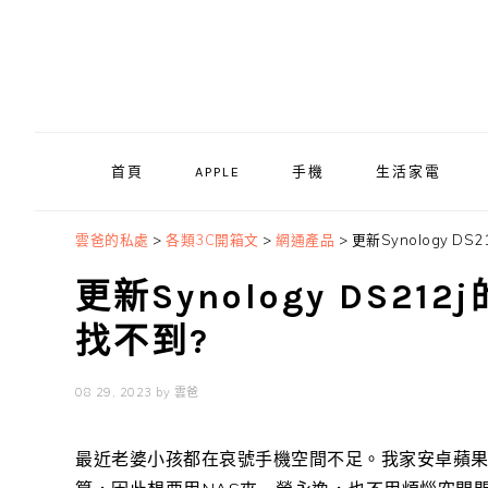
Skip
Skip
Skip
to
to
to
primary
main
primary
navigation
content
sidebar
首頁
APPLE
手機
生活家電
雲爸的私處
>
各類3C開箱文
>
網通產品
>
更新Synology DS
更新Synology DS21
找不到?
08 29, 2023
by
雲爸
最近老婆小孩都在哀號手機空間不足。我家安卓蘋果