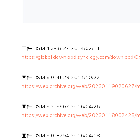
固件 DSM 4.3-3827 2014/02/11
https://global.download.synology.com/download
固件 DSM 5.0-4528 2014/10/27
https://web.archive.org/web/20230119020627/h
固件 DSM 5.2-5967 2016/04/26
https://web.archive.org/web/20230118002428/h
固件 DSM 6.0-8754 2016/04/18