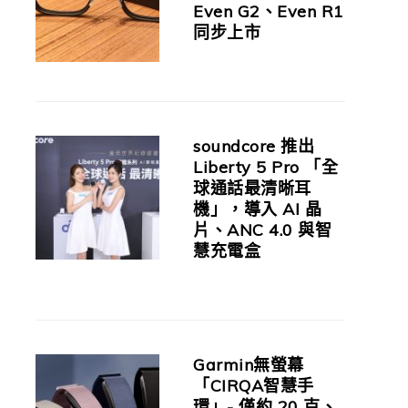
Even G2、Even R1
同步上市
soundcore 推出
Liberty 5 Pro 「全
球通話最清晰耳
機」，導入 AI 晶
片、ANC 4.0 與智
慧充電盒
Garmin無螢幕
「CIRQA智慧手
環」- 僅約 20 克、