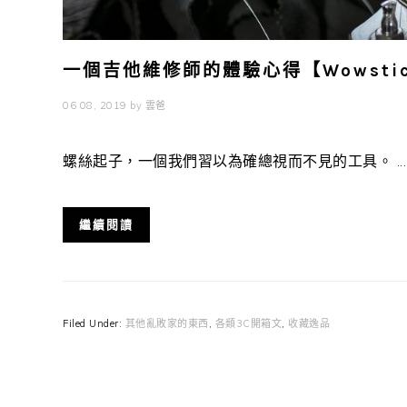
一個吉他維修師的體驗心得【Wowstic
06 08, 2019
by
雲爸
螺絲起子，一個我們習以為確總視而不見的工具。 ...
繼續閱讀
Filed Under:
其他亂敗家的東西
,
各類3C開箱文
,
收藏逸品