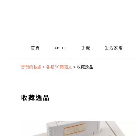
Skip
Skip
Skip
to
to
to
primary
main
primary
navigation
content
sidebar
首頁
APPLE
手機
生活家電
雲爸的私處
>
各類3C開箱文
>
收藏逸品
收藏逸品