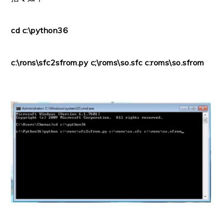
cd c:\python36
c:\rons\sfc2sfrom.py c;\roms\so.sfc c:roms\so.sfrom