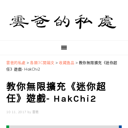
Skip
Skip
Skip
to
to
to
primary
main
primary
navigation
content
sidebar
雲爸的私處
>
各類3C開箱文
>
收藏逸品
>
教你無限擴充《迷你超
任》遊戲- HakChi2
教你無限擴充《迷你超
任》遊戲- HakChi2
10 11, 2017
by
雲爸