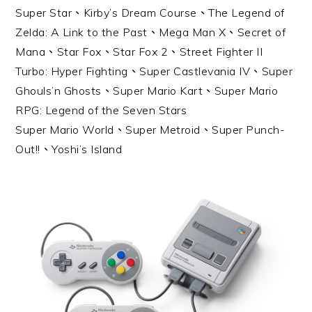
Super Star、Kirby’s Dream Course、The Legend of
Zelda: A Link to the Past、Mega Man X、Secret of
Mana、Star Fox、Star Fox 2、Street Fighter II
Turbo: Hyper Fighting、Super Castlevania IV、Super
Ghouls’n Ghosts、Super Mario Kart、Super Mario
RPG: Legend of the Seven Stars
Super Mario World、Super Metroid、Super Punch-
Out!!、Yoshi’s Island