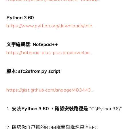
Python 3.60
https://www.python.org/downloads/rele…
文字編輯器: Notepad++
https://notepad-plus-plus.org/downloa…
腳本: sfc2sfrom.py script
https://gist.github.com/anpage/483443…
1, 安裝
Python 3.60 ，確認安裝路徑是
“C:\Python36\”
2. 確認你自己抓的ROM檔案副檔名是 *.SFC