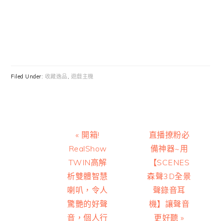
Filed Under:
收藏逸品
,
遊戲主機
Previous
Next
« 開箱!
直播撩粉必
Post:
Post:
RealShow
備神器~用
TWIN高解
【SCENES
析雙體智慧
森聲3D全景
喇叭，令人
聲錄音耳
驚艷的好聲
機】讓聲音
音，個人行
更好聽 »