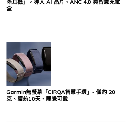
晰耳機」，導入 AI 晶片、ANC 4.0 與智慧充電
盒
Garmin無螢幕「CIRQA智慧手環」- 僅約 20
克、續航10天、睡覺可戴