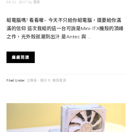
06 21, 2017
by
雲爸
組電腦嗎? 看看喔~ 今天不只給你組電腦，還要給你滿
滿的信仰 這次我組的這一台可說是Mini-ITX機殼的頂峰
之作，光外殼就潮到出汁 是Antec 與 ...
繼續閱讀
Filed Under:
主機板、顯示卡
,
機殼電源