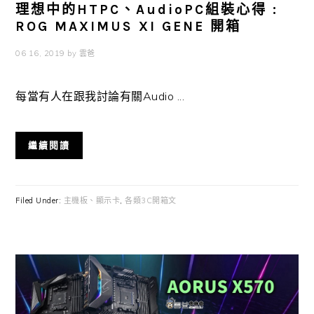
理想中的HTPC、AudioPC組裝心得 :
ROG MAXIMUS XI GENE 開箱
06 16, 2019
by
雲爸
每當有人在跟我討論有關Audio ...
繼續閱讀
Filed Under:
主機板、顯示卡
,
各類3C開箱文