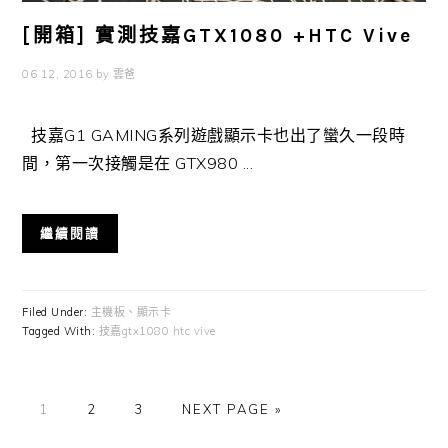
[開箱] 實測技嘉GTX1080 +HTC Vive
06 12, 2016
by
雲爸
技嘉G1 GAMING系列遊戲顯示卡也出了蠻久一段時
間，第一次接觸是在 GTX980 ...
繼續閱讀
Filed Under:
主機板、顯示卡
Tagged With:
技嘉gtx1080 htc vive
GO
GO
GO
GO
1
2
3
NEXT PAGE »
TO
TO
TO
TO