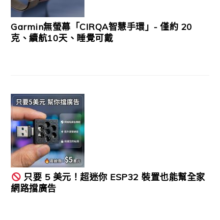
Garmin無螢幕「CIRQA智慧手環」- 僅約 20
克、續航10天、睡覺可戴
只要 5 美元！超迷你 ESP32 裝置也能幫全家
網路擋廣告