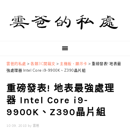
Skip
Skip
Skip
to
to
to
primary
main
primary
navigation
content
sidebar
雲爸的私處
>
各類3C開箱文
>
主機板、顯示卡
>
重磅發表! 地表最
強處理器 Intel Core i9-9900K、Z390晶片組
重磅發表! 地表最強處理
器 Intel Core i9-
9900K、Z390晶片組
10 09, 2018
by
雲爸