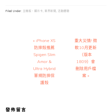
Filed Under:
主機板、顯示卡
,
業界新聞
,
活動體驗
Previous
Next
« iPhone XS
重大災情! 微
Post:
Post:
防摔殼推薦
軟10月更新
Spigen Slim
（版本
Amor &
1809）會
Ultra Hybrid
刪除用戶檔
軍規防摔保
案 »
護殼
Reader
Interactions
發佈留言