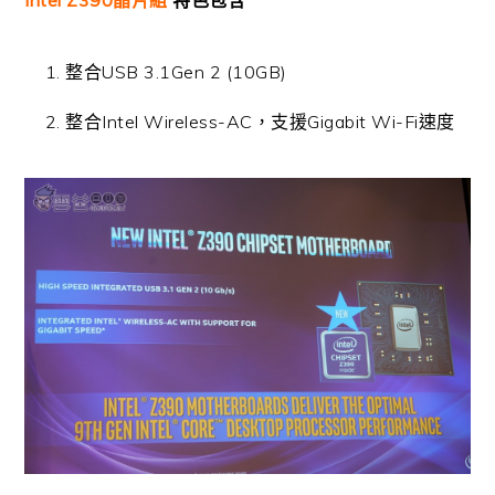
整合USB 3.1Gen 2 (10GB)
整合Intel Wireless-AC，支援Gigabit Wi-Fi速度