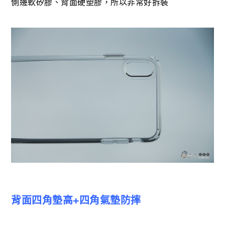
側邊軟矽膠、背面硬塑膠，所以非常好拆裝
背面四角墊高+四角氣墊防摔