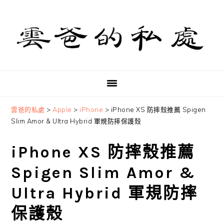
Skip
Skip
Skip
to
to
to
primary
main
primary
navigation
content
sidebar
雲爸的私處
>
Apple
>
iPhone
>
iPhone XS 防摔殼推薦 Spigen
Slim Amor & Ultra Hybrid 軍規防摔保護殼
iPhone XS 防摔殼推薦
Spigen Slim Amor &
Ultra Hybrid 軍規防摔
保護殼