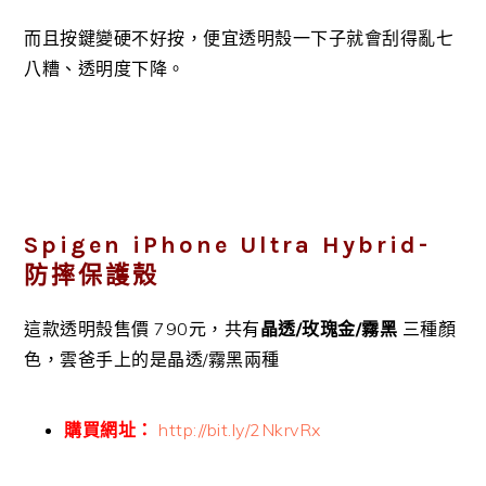
而且按鍵變硬不好按，便宜透明殼一下子就會刮得亂七
八糟、透明度下降。
Spigen iPhone Ultra Hybrid-
防摔保護殼
這款透明殼售價 790元，共有
晶透/玫瑰金/霧黑
三種顏
色，雲爸手上的是晶透/霧黑兩種
購買網址：
http://bit.ly/2NkrvRx