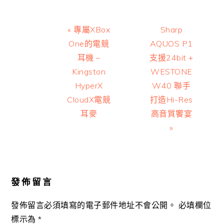
Previous
Next
« 專屬XBox
Sharp
Post:
Post:
One的電競
AQUOS P1
耳機 –
支援24bit +
Kingston
WESTONE
HyperX
W40 聯手
CloudX電競
打造Hi-Res
耳麥
高音質饗宴
»
Reader
Interactions
發佈留言
發佈留言必須填寫的電子郵件地址不會公開。
必填欄位
標示為
*