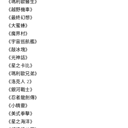
《瑪利歐醫生》
《越野機車》
《最終幻想》
《大蜜蜂》
《魔界村》
《宇宙巡航艦》
《敲冰塊》
《光神話》
《星之卡比》
《瑪利歐兄弟》
《洛克人 2》
《銀河戰士》
《忍者龍劍傳》
《小精靈》
《美式拳擊》
《星之海洋》