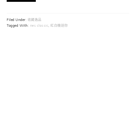
Filed Under:
收藏逸品
Tagged With:
nes classic
,
紅白機迷你
Primary
Sidebar