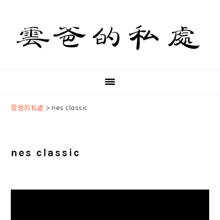
Skip
Skip
Skip
to
to
to
primary
main
primary
navigation
content
sidebar
雲爸的私處
>
nes classic
nes classic