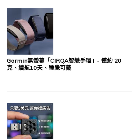
Garmin無螢幕「CIRQA智慧手環」- 僅約 20
克、續航10天、睡覺可戴