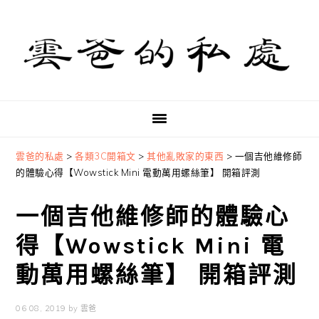
Skip
Skip
Skip
to
to
to
primary
main
primary
navigation
content
sidebar
雲爸的私處
>
各類3C開箱文
>
其他亂敗家的東西
>
一個吉他維修師
的體驗心得【Wowstick Mini 電動萬用螺絲筆】 開箱評測
一個吉他維修師的體驗心
得【Wowstick Mini 電
動萬用螺絲筆】 開箱評測
06 08, 2019
by
雲爸