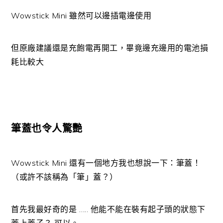
Wowstick Mini 雖然可以邊插電邊使用
但原廠建議還是充飽電再開工，畢竟邊充邊用的電池損
耗比較大
筆蓋也令人驚艷
Wowstick Mini 還有一個地方我也想說一下：筆蓋！
（或許不該稱為「筆」蓋？）
首先我最好奇的是 ….. 他能不能在裝有起子頭的狀態下
蓋上蓋子？ 可以。