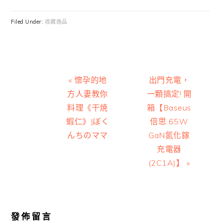
Filed Under:
收藏逸品
Previous
Next
« 懷孕的地
出門充電，
Post:
Post:
方人妻教你
一顆搞定! 開
料理《干焼
箱【Baseus
蝦仁》|ぼく
倍思 65W
んちのママ
GaN氮化鎵
充電器
(2C1A)】 »
Reader
Interactions
發佈留言