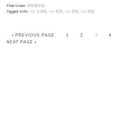
Filed Under:
就是要出國
Tagged With:
m8 北海道
,
m8 夜景
,
m8 實拍
,
m8 旅遊
GO
GO
GO
GO
GO
GO
«
PREVIOUS PAGE
1
2
3
4
TO
TO
TO
TO
TO
TO
NEXT PAGE »
PAGE
PAGE
PAGE
PAGE
Primary
Sidebar