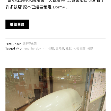
當初在選擇大縱走第一天飯店時 其實也是在jalan看了
許多飯店 原本已經要預定 Dormy ...
繼續閱讀
Filed Under:
就是要出國
Tagged With:
ana
,
holiday inn
,
住宿
,
北海道
,
札幌
,
札幌 住宿
,
薄野