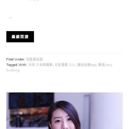
...
繼續閱讀
Filed Under:
就是要出國
Tagged With:
大洗 少女與戰車
,
日本重振 311
,
舞台巡禮app
,
銀座sony
building