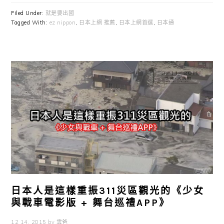
Filed Under:
就是要出國
Tagged With:
ez nippon
,
日本上網 推薦
,
日本上網首選
,
日本通
日本人是這樣重振311災區觀光的《少女
與戰車電影版 + 舞台巡禮APP》
12 14, 2015
by
雲爸