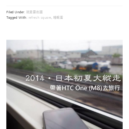
Filed Under:
就是要出國
Tagged With:
refresh square
,
睡眠蛋