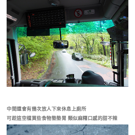
中間還會有幾次放人下來休息上廁所
可趁這空檔買些食物墊墊胃 類似麻糬口感的甜不辣