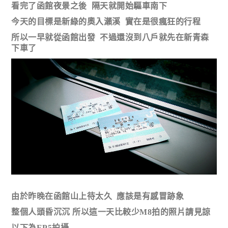
看完了函館夜景之後 隔天就開始驅車南下
今天的目標是新綠的奧入瀨溪 實在是很瘋狂的行程
所以一早就從函館出發 不過還沒到八戶就先在新青森
下車了
由於昨晚在函館山上待太久 應該是有感冒跡象
整個人頭昏沉沉 所以這一天比較少M8拍的照片請見諒
以下為EP5拍攝