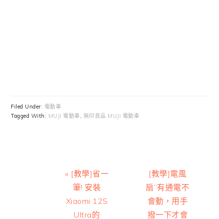
Filed Under:
電動車
Tagged With:
MUJI 電動車
,
無印良品 MUJI 電動車
Previous
Next
« [教學]省一
[教學]電風
Post:
Post:
筆! 安裝
扇”有通電不
Xiaomi 12S
會動，用手
Ultra的
撥一下才會