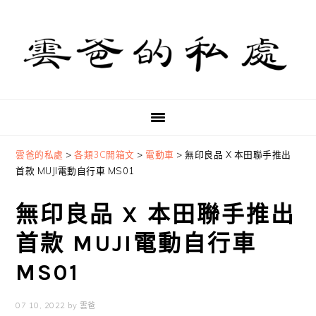
Skip
Skip
Skip
to
to
to
primary
main
primary
navigation
content
sidebar
雲爸的私處
>
各類3C開箱文
>
電動車
>
無印良品 X 本田聯手推出
首款 MUJI電動自行車 MS01
無印良品 X 本田聯手推出
首款 MUJI電動自行車
MS01
07 10, 2022
by
雲爸