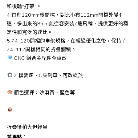
和後輪“打架”。
4 首創120mm後開檔，對比小布112mm開檔外變4
速，多出來的8mm能從容安裝7速飛輪，提供更好的穩
定性和寬泛的速比。
5 74-120開檔的車架規格，在經過優化之後，保持了
74-112開檔相同的折疊體積。
CNC 鋁合金配件全車改
7 檔變速、C夾剎車、可改碟煞
顏色選擇：沙漠黃、藍色等
折疊後稍大但輕量
差異點：