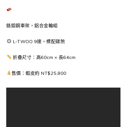
鉻鉬鋼車架，鋁合金輪組
L-TWOO 9速，標配碟煞
折疊尺寸：高60cm × 長64cm
售價：蝦皮約 NT$25,800