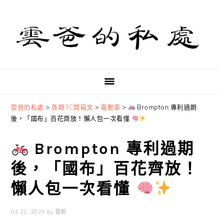
Skip
Skip
Skip
to
to
to
primary
main
primary
navigation
content
sidebar
雲爸的私處
>
各類3C開箱文
>
電動車
>
Brompton 專利過期
後，「國布」百花齊放！懶人包一次看懂
Brompton 專利過期
後，「國布」百花齊放！
懶人包一次看懂
04 21, 2025
by
雲爸