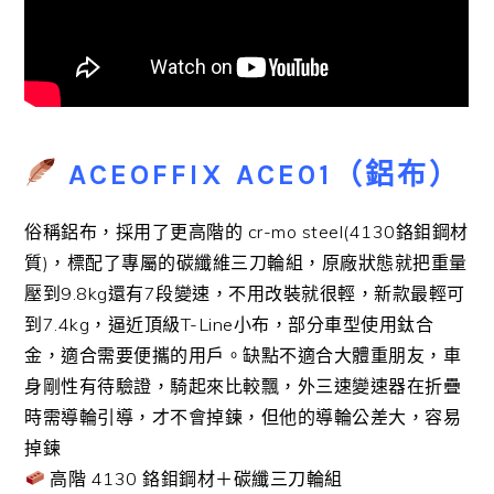
ACEOFFIX ACE01（鋁布）
俗稱鋁布，採用了更高階的 cr-mo steel(4130鉻鉬鋼材
質)，標配了專屬的碳纖維三刀輪組，原廠狀態就把重量
壓到9.8kg還有7段變速，不用改裝就很輕，新款最輕可
到7.4kg，逼近頂級T-Line小布，部分車型使用鈦合
金，適合需要便攜的用戶。缺點不適合大體重朋友，車
身剛性有待驗證，騎起來比較飄，外三速變速器在折疊
時需導輪引導，才不會掉鍊，但他的導輪公差大，容易
掉鍊
高階 4130 鉻鉬鋼材＋碳纖三刀輪組