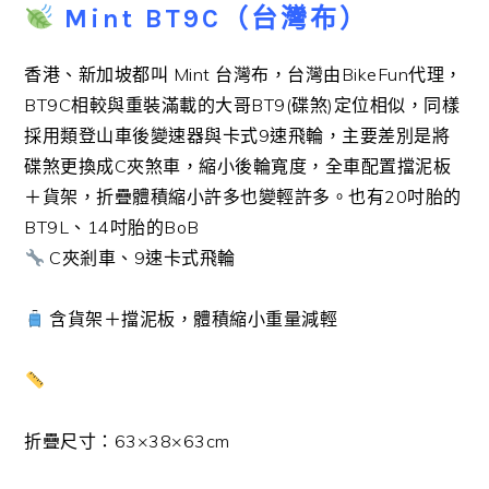
Mint BT9C（台灣布）
香港、新加坡都叫 Mint 台灣布，台灣由BikeFun代理，
BT9C相較與重裝滿載的大哥BT9(碟煞)定位相似，同樣
採用類登山車後變速器與卡式9速飛輪，主要差別是將
碟煞更換成C夾煞車，縮小後輪寬度，全車配置擋泥板
＋貨架，折疊體積縮小許多也變輕許多。也有20吋胎的
BT9L、14吋胎的BoB
C夾剎車、9速卡式飛輪
含貨架＋擋泥板，體積縮小重量減輕
折疊尺寸：63×38×63cm