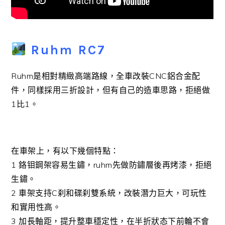
Ruhm RC7
Ruhm是相對精緻高端路線，全車改裝CNC鋁合金配
件，同樣採用三折設計，但有自己的造車思路，拒絕做
1比1。
在車架上，有以下幾個特點：
1 鉻钼鋼架容易生鏽，ruhm先做防鏽層後再烤漆，拒絕
生鏽。
2 車架支持C刹和碟刹雙系統，改裝潛力巨大，可玩性
和實用性高。
3 加長軸距，提升整車穩定性，在半折狀态下前輪不會