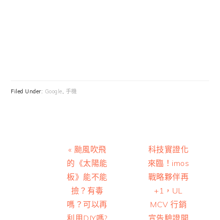
Filed Under:
Google
,
手機
Previous
Next
« 颱風吹飛
科技實證化
Post:
Post:
的《太陽能
來臨！imos
板》能不能
戰略夥伴再
撿？有毒
+1，UL
嗎？可以再
MCV 行銷
利用DIY嗎?
宣告驗證開