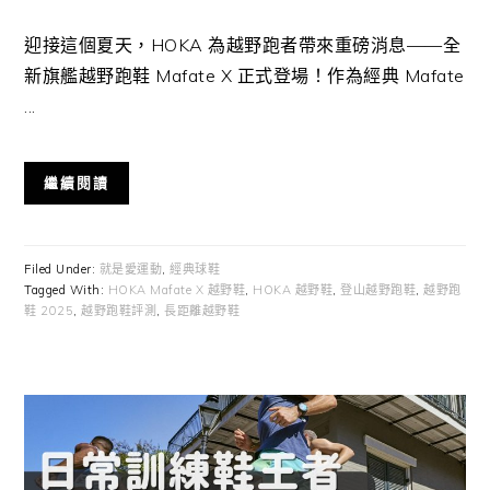
迎接這個夏天，HOKA 為越野跑者帶來重磅消息——全
新旗艦越野跑鞋 Mafate X 正式登場！作為經典 Mafate
...
繼續閱讀
Filed Under:
就是愛運動
,
經典球鞋
Tagged With:
HOKA Mafate X 越野鞋
,
HOKA 越野鞋
,
登山越野跑鞋
,
越野跑
鞋 2025
,
越野跑鞋評測
,
長距離越野鞋