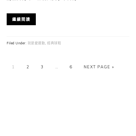
繼續閱讀
Filed Under:
就是愛運動
,
經典球鞋
GO
GO
GO
Interim
GO
GO
1
2
3
…
6
NEXT PAGE »
TO
TO
TO
pages
TO
TO
PAGE
PAGE
PAGE
omitted
PAGE
Primary
Sidebar