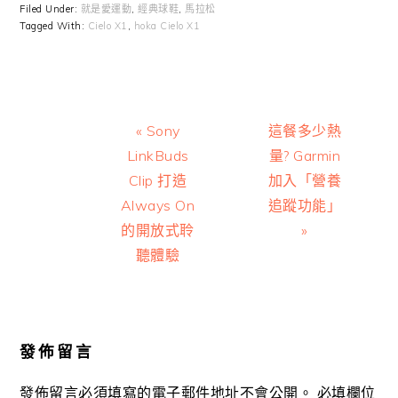
Filed Under:
就是愛運動
,
經典球鞋
,
馬拉松
Tagged With:
Cielo X1
,
hoka Cielo X1
Previous
Next
« Sony
這餐多少熱
Post:
Post:
LinkBuds
量? Garmin
Clip 打造
加入「營養
Always On
追蹤功能」
的開放式聆
»
聽體驗
Reader
Interactions
發佈留言
發佈留言必須填寫的電子郵件地址不會公開。
必填欄位