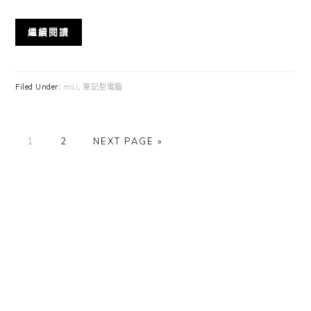
繼續閱讀
Filed Under:
msi
,
筆記型電腦
GO
GO
GO
1
2
NEXT PAGE »
TO
TO
TO
PAGE
PAGE
Primary
Sidebar