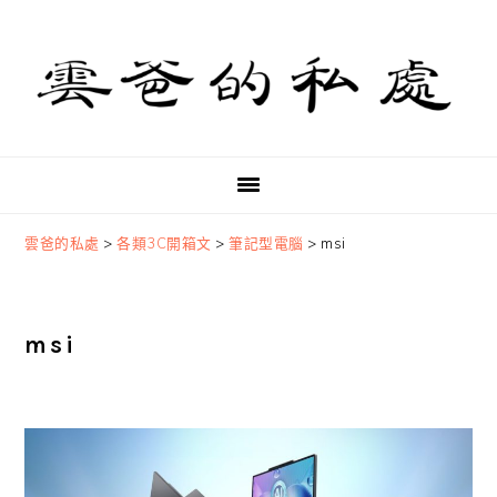
Skip
Skip
Skip
to
to
to
primary
main
primary
navigation
content
sidebar
雲爸的私處
>
各類3C開箱文
>
筆記型電腦
>
msi
msi