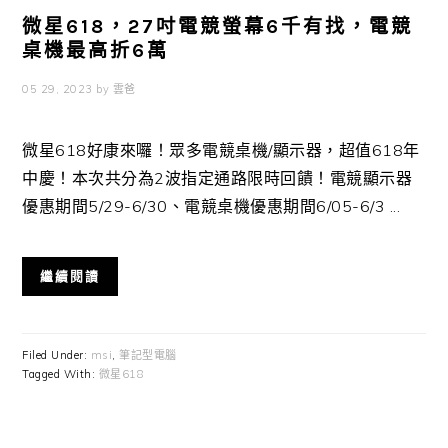
微星618，27吋電競螢幕6千有找，電競
桌機最高折6萬
05 29, 2023
by
雲爸
微星618好康來囉！眾多電競桌機/顯示器，超值618年
中慶！本次共分為2波指定通路限時回饋！電競顯示器
優惠期間5/29-6/30、電競桌機優惠期間6/05-6/3 ...
繼續閱讀
Filed Under:
msi
,
筆記型電腦
Tagged With:
微星618