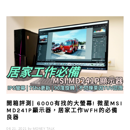
開箱評測| 6000有找的大螢幕! 微星MSI
MD241P顯示器，居家工作WFH的必備
良器
06 21, 2021
by
MONEY TALK