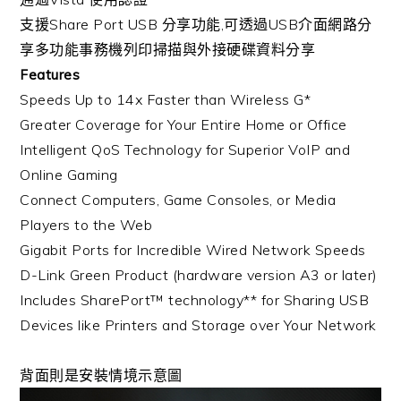
支援Share Port USB 分享功能,可透過USB介面網路分
享多功能事務機列印掃描與外接硬碟資料分享
Features
Speeds Up to 14x Faster than Wireless G*
Greater Coverage for Your Entire Home or Office
Intelligent QoS Technology for Superior VoIP and
Online Gaming
Connect Computers, Game Consoles, or Media
Players to the Web
Gigabit Ports for Incredible Wired Network Speeds
D-Link Green Product (hardware version A3 or later)
Includes SharePort™ technology** for Sharing USB
Devices like Printers and Storage over Your Network
背面則是安裝情境示意圖