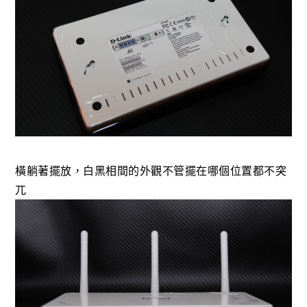
橫躺著擺放，白黑相間的外觀不管擺在哪個位置都不突
兀