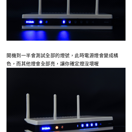
開機到一半會測試全部的燈號，此時電源燈會變成橘
色，而其他燈會全部亮，讓你確定燈沒壞喔