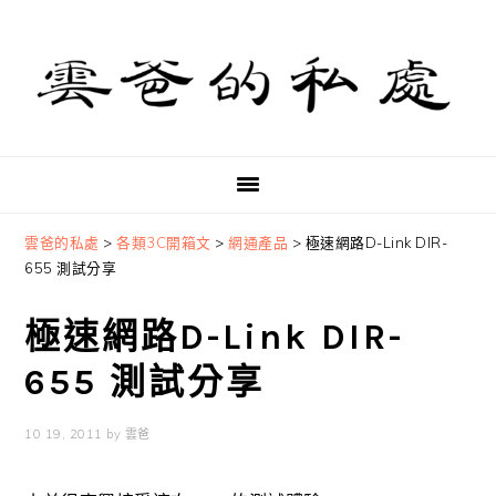
Skip
Skip
Skip
to
to
to
primary
main
primary
navigation
content
sidebar
雲爸的私處
>
各類3C開箱文
>
網通產品
>
極速網路D-Link DIR-
655 測試分享
極速網路D-Link DIR-
655 測試分享
10 19, 2011
by
雲爸