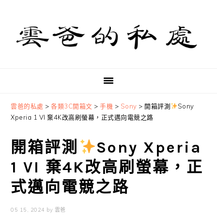
Skip
Skip
Skip
to
to
to
primary
main
primary
navigation
content
sidebar
雲爸的私處
>
各類3C開箱文
>
手機
>
Sony
>
開箱評測
Sony
Xperia 1 VI 棄4K改高刷螢幕，正式邁向電競之路
開箱評測
Sony Xperia
1 VI 棄4K改高刷螢幕，正
式邁向電競之路
05 15, 2024
by
雲爸