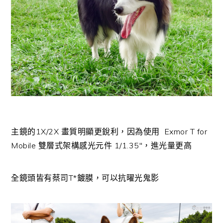
主鏡的1X/2X 畫質明顯更銳利，因為使用 Exmor T for
Mobile 雙層式架構感光元件 1/1.35″，進光量更高
全鏡頭皆有蔡司T*鍍膜，可以抗曜光鬼影