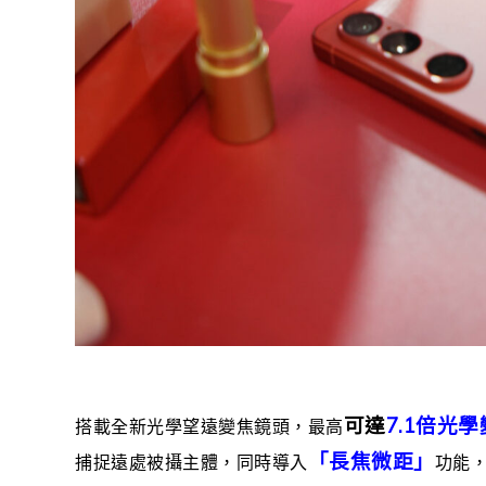
可達
7.1倍光
搭載全新光學望遠變焦鏡頭，最高
「長焦微距」
捕捉遠處被攝主體，同時導入
功能