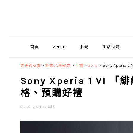
Skip
Skip
Skip
to
to
to
primary
main
primary
navigation
content
sidebar
首頁
APPLE
手機
生活家電
雲爸的私處
>
各類3C開箱文
>
手機
>
Sony
>
Sony Xperi
Sony Xperia 1 V
格、預購好禮
05 15, 2024
by
雲爸