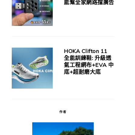
能幫全家網路擋廣告
HOKA Clifton 11
全能訓練鞋: 升級透
氣工程網布+EVA 中
底+超耐磨大底
作者