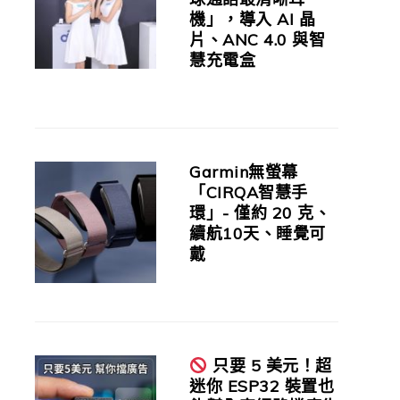
機」，導入 AI 晶
片、ANC 4.0 與智
慧充電盒
Garmin無螢幕
「CIRQA智慧手
環」- 僅約 20 克、
續航10天、睡覺可
戴
只要 5 美元！超
迷你 ESP32 裝置也