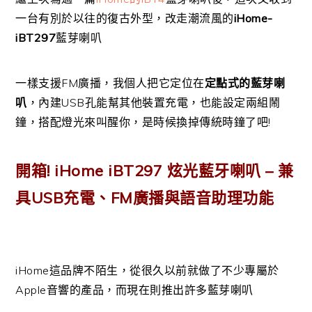
一台有別於以往的復古外型，改走潮流風的
iHome-
iBT297
藍芽喇叭
一樣支援FM廣播，我個人把它定位在
定點式的藍芽喇
叭
，內建USB孔能幫其他裝置充電，也能設定兩組鬧
鐘，搭配燈光來叫醒你，是時候換掉傳統時鐘了吧!
開箱! iHome iBT297 炫光藍牙喇叭 – 兼
具USB充電、FM廣播與語音助理功能
iHome這品牌不陌生，從很久以前就做了不少專屬於
Apple音響的產品，而現在則推出許多藍芽喇叭