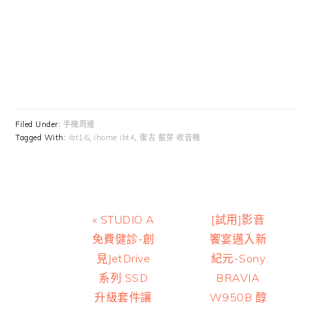
Filed Under:
手機周邊
Tagged With:
ibt16
,
ihome ibt4
,
復古 藍芽 收音機
Previous
Next
« STUDIO A
[試用]影音
Post:
Post:
免費健診-創
饗宴邁入新
見JetDrive
紀元-Sony
系列 SSD
BRAVIA
升級套件讓
W950B 醇