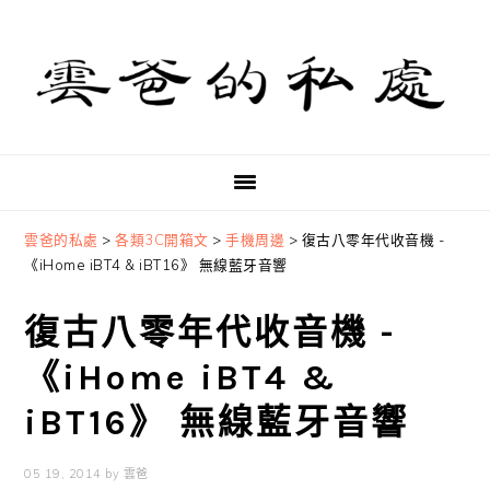
Skip
Skip
Skip
to
to
to
primary
main
primary
navigation
content
sidebar
雲爸的私處
>
各類3C開箱文
>
手機周邊
>
復古八零年代收音機 -
《iHome iBT4 & iBT16》 無線藍牙音響
復古八零年代收音機 -
《iHome iBT4 &
iBT16》 無線藍牙音響
05 19, 2014
by
雲爸