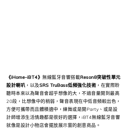
《iHome-iBT4》
無線藍牙音響搭載
Reson8突破性單元
設計喇叭
，以及
SRS TruBass低頻強化技術
，在實際聆
聽時本來以為聲音會超乎想像的大，不過音量開到最高
20段，比想像中的稍弱，聲音表現在中低音頻較出色，
方便可攜帶而且體積適中，練舞或是開Party、或是設
計師增添生活情趣都是很好的選擇，iBT4無線藍牙音響
就像是設計小物店會擺放展示窗的創意商品。