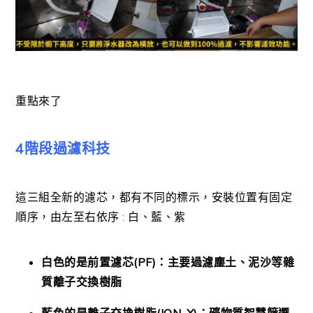
重點來了
4階段過濾科技
這三組全新的濾芯，都有不同的標示，安裝位置有固定
順序，由左至右依序 : 白、藍、紫
白色的是
前置濾芯
(PF)
：
主要
過濾塵土、泥沙等雜
質離子交換樹脂
藍色
的是離子交換樹脂
(ION-X)
：
礦
物質
智慧
篩選