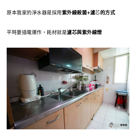
原本我家的淨水器是採用
紫外線殺菌
+
濾
芯
的方式
平時要插電運作，耗材就是
濾芯與紫外線燈