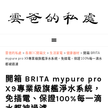
Skip
Skip
Skip
to
to
to
primary
main
primary
navigation
content
sidebar
雲爸的私處
>
各類3C開箱文
>
生活家電
>
健康器材
>
開箱 BRITA
mypure pro X9專業級旗艦淨水系統，免插電、保證100%每一滴水
都被過濾
開箱 BRITA mypure pro
X9專業級旗艦淨水系統，
免插電、保證100%每一滴