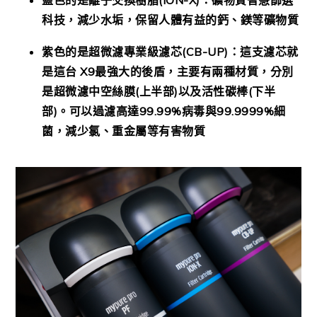
科技，減少水垢，保留人體有益的鈣、鎂等礦物質
紫色的是超微濾專業級濾芯(CB-UP)：這支濾芯就
是這台 X9最強大的後盾，主要有兩種材質，分別
是超微濾中空絲膜(上半部)以及活性碳棒(下半
部)。可以過濾高達99.99%病毒與99.9999%細
菌，減少氯、重金屬等有害物質