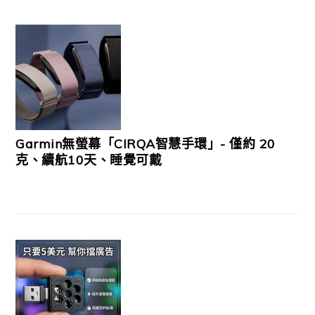
Garmin無螢幕「CIRQA智慧手環」- 僅約 20
克、續航10天、睡覺可戴