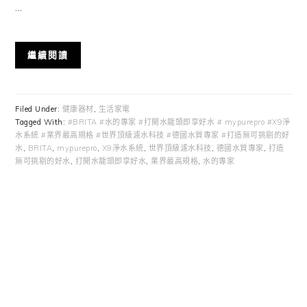
...
繼續閱讀
Filed Under:
健康器材
,
生活家電
Tagged With:
#BRITA #水的專家 #打開水龍頭即享好水 # mypurepro #X9淨
水系統 #業界最高規格 #世界頂級濾水科技 #德國水質專家 #打造無可挑剔的好
水
,
BRITA
,
mypurepro
,
X9淨水系統
,
世界頂級濾水科技
,
德國水質專家
,
打造
無可挑剔的好水
,
打開水龍頭即享好水
,
業界最高規格
,
水的專家
Primary
Sidebar