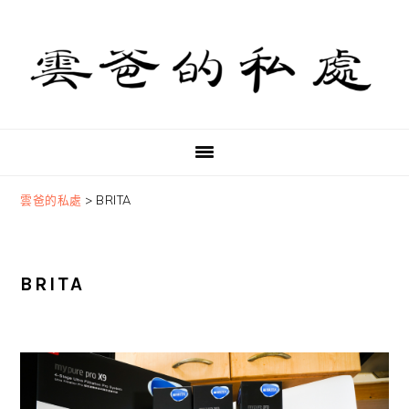
Skip
Skip
Skip
to
to
to
primary
main
primary
navigation
content
sidebar
雲爸的私處
>
BRITA
BRITA