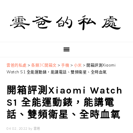
Skip
Skip
Skip
to
to
to
primary
main
primary
navigation
content
sidebar
雲爸的私處
>
各類3C開箱文
>
手機
>
小米
>
開箱評測Xiaomi
Watch S1 全能運動錶，能講電話、雙頻衛星、全時血氧
開箱評測Xiaomi Watch
S1 全能運動錶，能講電
話、雙頻衛星、全時血氧
04 02, 2022
by
雲爸