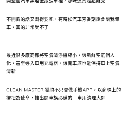
開整個汽車黑煙全跑進車裡，那味道真是超難受
不開窗的話又悶得要死，有時候汽車芳香劑還會讓我暈
車，真的非常受不了
最近很多廠商都將空氣清淨機縮小，讓新鮮空氣個人
化，甚至導入車用充電器，讓開車族也能保持車上空氣
清新
CLEAN MASTER 獵豹不只會做手機APP，以商標上的
掃把為使命，推出開車族必備的 – 車用清理大師