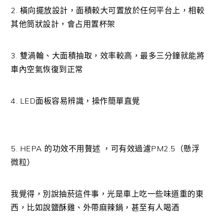
2. 橫向擺放設計，面積較大可置放於任何平台上，相較
其他筒狀設計，會占用置杯架
3. 雙渦輪、大面積抽取，效率較高，最多三分鐘就能將
車內空氣恢復到正常
4. LED面板容易辨識，操作簡單直覺
5. HEPA 的功效不用贅述 ，可有效過濾PM2.5（懸浮
微粒）
我覺得，別說抽菸這件事，光是車上吃一些味道重的東
西，比如說鹽酥雞、外帶麻辣鍋，甚至有人喝酒