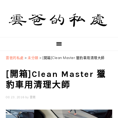
Skip
Skip
Skip
to
to
to
primary
main
primary
navigation
content
sidebar
雲爸的私處
>
未分類
>
[開箱]Clean Master 獵豹車用清理大師
[開箱]Clean Master 獵
豹車用清理大師
08 23, 2016
by
雲爸