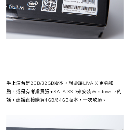
2GB/32GB
LIVA X
手上這台是
版本，想要讓
更強和一
mSATA SSD
Windows 7
點，或是有考慮買張
來安裝
的
4GB/64GB
話，建議直接購買
版本，一次攻頂。