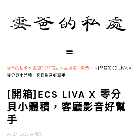
Skip
Skip
Skip
to
to
to
primary
main
primary
navigation
content
sidebar
雲爸的私處
>
各類3C開箱文
>
主機板、顯示卡
>
[開箱]ECS LIVA X
零分貝小體積，客廳影音好幫手
[開箱]ECS LIVA X 零分
貝小體積，客廳影音好幫
手
03 27, 2015
by
雲爸