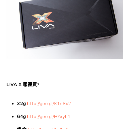
LIVA X
?
哪裡買
32g
http://goo.gl/81n8x2
64g
http://goo.gl/HYxyL1