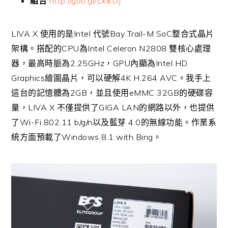
組合
http://goo.gl/LxIkUJ
LIVA X
Intel
Bay Trail-M SoC
使用的是
代號
整合式晶片
CPU
Intel Celeron N2808
架構。搭配的
為
雙核心處理
2.25GHz
GPU
Intel HD
器，最高時脈為
，
內顯為
Graphics
4K H.264 AVC
繪圖晶片，可以硬解
。我手上
2GB
eMMC 32GB
這台的記憶體為
，並且使用
的硬碟容
LIVA X
GIGA LAN
量，
不僅提供了
的網路以外，也提供
Wi-Fi 802.11 b/g/n
4.0
了
以及藍芽
的無線功能。作業系
Windows 8.1 with Bing
統方面預載了
。