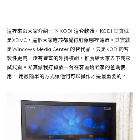
KODI
KODI
這裡來跟大家介紹一下
這套軟體，
其實就
XBMC
是
，這個大家應該都覺得好像哪裡聽過。其實就
Windows Media Center
KODI
是
的替代品，只是
的客
製性更高，還有豐富的外掛模組，推薦給大家去下載來
試試看。尤其像我打算放一台在客廳給老家的爸媽使
用，
用最簡單的方式讓他們可以操作才是最重要的。