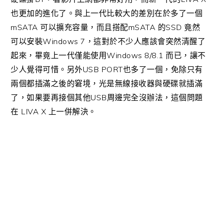
也更加的進化了。與上一代比較大的差別在於多了一個
mSATA
mSATA
SSD
可以擴充容量，而且搭配
的
竟然
Windows 7
可以安裝
，這對於不少人應該會突然清醒了
Windows 8/8.1
起來，畢竟上一代僅能使用
而已，讓不
USB PORT
少人覺得可惜。另外
也多了一個，免除只有
兩個都插滿之後的窘境，光是無線接收器與硬碟就插滿
USB
了，如果要再接個其他
周邊完全沒辦法，這個問題
LIVA X
在
上一併解決。