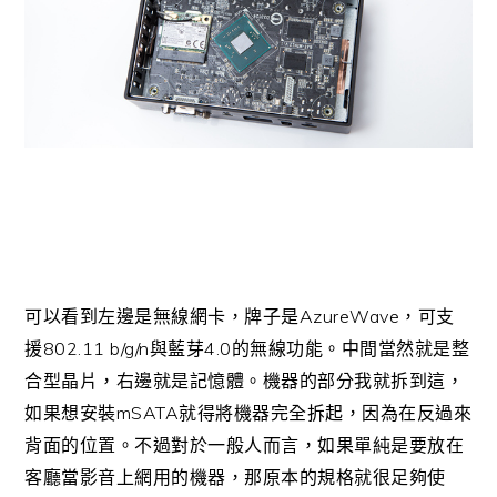
AzureWave
可以看到左邊是無線網卡，牌子是
，可支
802.11 b/g/n
4.0
援
與藍芽
的無線功能。中間當然就是整
合型晶片，右邊就是記憶體。機器的部分我就拆到這，
mSATA
如果想安裝
就得將機器完全拆起，因為在反過來
背面的位置。不過對於一般人而言，如果單純是要放在
客廳當影音上網用的機器，那原本的規格就很足夠使