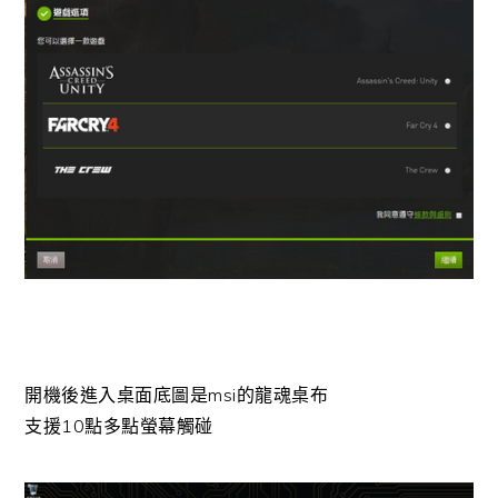
開機後進入桌面底圖是msi的龍魂桌布
支援10點多點螢幕觸碰