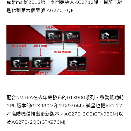
算是msi從2013第一季開始導入AG2712後，目前已經
進化到第六個型號 AG270 2QE
配合NVIDIA在去年底發布的GTX900系列，移動低功耗
GPU版本的GTX980M和GTX970M，微星也把AIO-27
吋高階機種推出更新版本，AG270-2QE(GTX980M)以
及AG270-2QC(GTX970M)