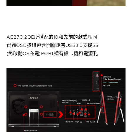
AG270 2QE所搭配的IO和先前的款式相同
實體OSD按鈕包含開關還有USB3.0支援SS
(免啟動OS充電)PORT還有讀卡機和電源孔