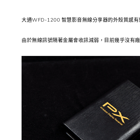
大通WFD-1200 智慧影音無線分享器的外殼質
由於無線訊號隔著金屬會收訊減弱，目前幾乎沒有廠商把