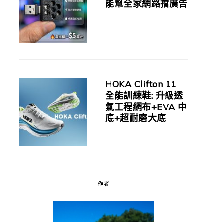
能幫全家網路擋廣告
HOKA Clifton 11
全能訓練鞋: 升級透
氣工程網布+EVA 中
底+超耐磨大底
作者