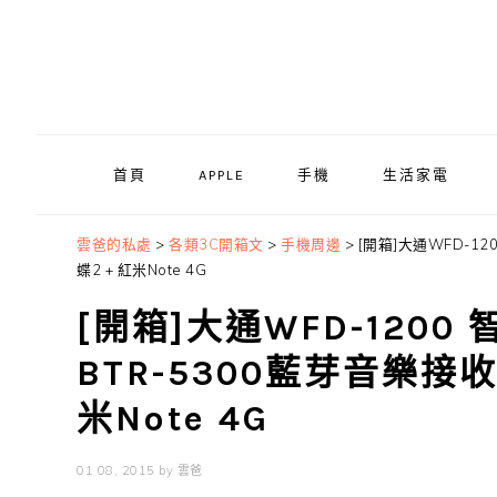
Skip
Skip
Skip
to
to
to
primary
main
primary
navigation
content
sidebar
首頁
APPLE
手機
生活家電
雲爸的私處
>
各類3C開箱文
>
手機周邊
>
[開箱]大通WFD-12
蝶2 + 紅米Note 4G
[開箱]大通WFD-120
BTR-5300藍芽音樂接收器
米Note 4G
01 08, 2015
by
雲爸