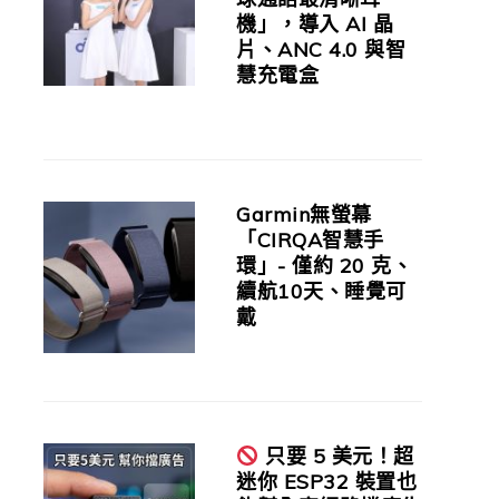
機」，導入 AI 晶
片、ANC 4.0 與智
慧充電盒
Garmin無螢幕
「CIRQA智慧手
環」- 僅約 20 克、
續航10天、睡覺可
戴
只要 5 美元！超
迷你 ESP32 裝置也