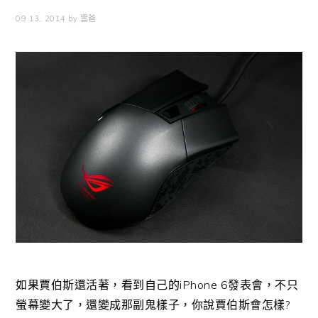
09 13, 2014
by
雲爸
如果賈伯斯還活著，看到自己的iPhone 6發表會，不只
螢幕變大了，還變成那副鬼樣子，你說賈伯斯會怎樣?