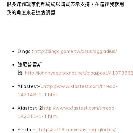
很多媒體玩家們都紛紛以購買表示支持，在這裡我就用
我的角度來看這隻滑鼠
Dingo :
http://dingo.game.tw/asusroggladius/
強尼普雷斯
頓:
http://johnnydee.pixnet.net/blog/post/4137356
XFastest-1
http://www.xfastest.com/thread-
142148-1-1.html
Xfastest-2
http://www.xfastest.com/thread-
142311-1-1.html
Sinchen :
http://scl13.com/asus-rog-gladius/