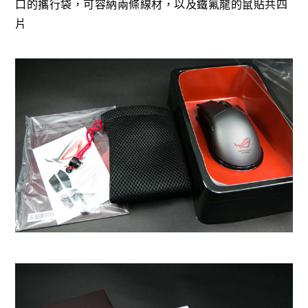
口的攜行袋，可容納兩條線材，以及鐵氟龍的鼠貼共四
片