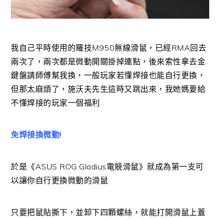
我自己平時使用的羅技M950無線滑鼠，已經RMA回去
兩次了，兩次都是微動開關掛掉連點，後來索性拿去金
鍵盤請師傅幫我換，一般玩家若懂焊接也能自行更換，
但那太麻煩了，施沃夫先生這時又跳出來，我她媽要給
不懂焊接的玩家一個福利
免焊接換微動!
於是《ASUS ROG Gladius電競滑鼠》就成為第一支可
以讓你自行更換微動的滑鼠
只要把鼠貼撕下，並卸下四顆螺絲，就能打開滑鼠上蓋