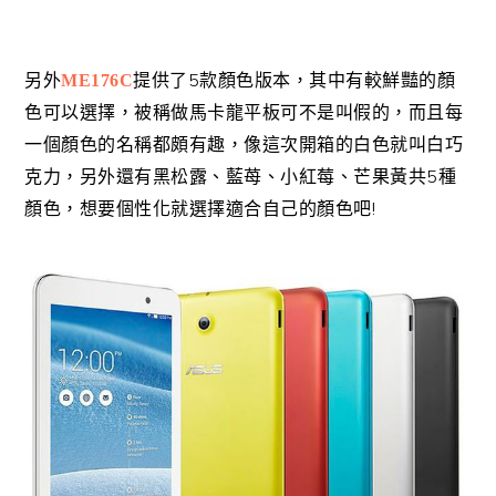
5
另外
ME176C
提供了
款顏色版本，其中有較鮮豔的顏
色可以選擇，被稱做馬卡龍平板可不是叫假的，而且每
一個顏色的名稱都頗有趣，像這次開箱的白色就叫白巧
5
克力，另外還有黑松露、藍苺、小紅莓、芒果黃共
種
!
顏色，想要個性化就選擇適合自己的顏色吧