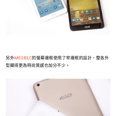
ME181C
另外
的螢幕邊框使用了窄邊框的設計，整各外
型顯得更為時尚質感也加分不少。