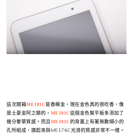
這次開箱
ME181C
是香檳金，現在金色真的很吃香，像
是土豪金阿之類的，
ME181C
這個金色幫平板多添加了
幾分奢華質感。而且
ME181C
的背蓋上有著無數細小的
ME176C
孔所組成，摸起來與
光滑的質感非常不一樣。