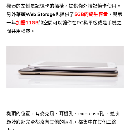
機器的左側是記憶卡的插槽，提供你外接記憶卡使用。
Web Storage
5GB
另外
華碩
也提供了
的終生容量
，與第
11GB
PC
一年
加贈
的空間可以讓你在
與平板或是手機之
間共用檔案。
micro usb
機頂的位置，有麥克風、耳機孔、
孔
，這次
頗妙底部完全都沒有其他的插孔，都集中在其他三邊