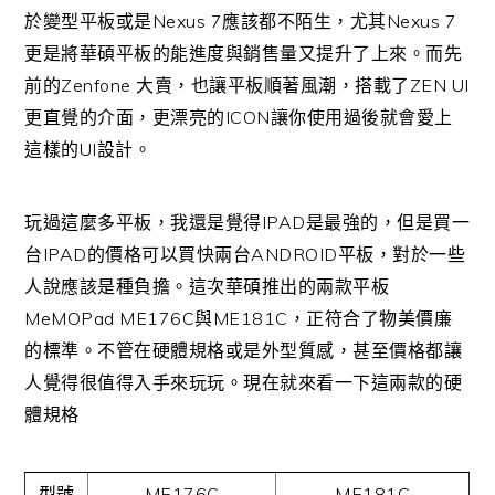
Nexus 7
Nexus 7
於變型平板或是
應該都不陌生，尤其
更是將華碩平板的能進度與銷售量又提升了上來。而先
Zenfone
ZEN UI
前的
大賣，也讓平板順著風潮，搭載了
ICON
更直覺的介面，更漂亮的
讓你使用過後就會愛上
UI
這樣的
設計。
IPAD
玩過這麼多平板，我還是覺得
是最強的，但是買一
IPAD
ANDROID
台
的價格可以買快兩台
平板，對於一些
人說應該是種負擔。這次華碩推出的兩款平板
MeMOPad ME176C
ME181C
與
，正符合了物美價廉
的標準。不管在硬體規格或是外型質感，甚至價格都讓
人覺得很值得入手來玩玩。現在就來看一下這兩款的硬
體規格
ME176C
ME181C
型號