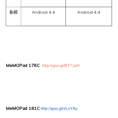
Android 4.4
Android 4.4
系統
MeMOPad 176C
:
http://goo.gl/BT71aH
MeMOPad 181C
:
http://goo.gl/zLxYAy