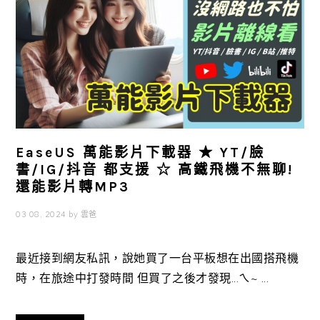
EaseUS 萬能影片下載器 ★ YT/臉
書/IG/抖音 都支援 ☆ 高鐵飛機不無聊!
還能影片轉MP3
03 08, 2024
by
雲爸
最近接到網友私訊，說她買了一台平板想在出國搭飛機
時，在旅途中打發時間 但買了之後才發現...ㄟ~ ...