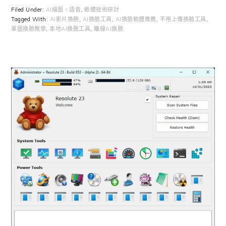
Filed Under:
AI繪圖、語音
,
軟體技術研討
Tagged With:
AI影片換臉
,
AI換臉工具
,
AI換臉軟體推薦
,
不用上傳換臉工具
,
單圖換臉教學
,
本地AI換臉工具
,
離線AI換臉