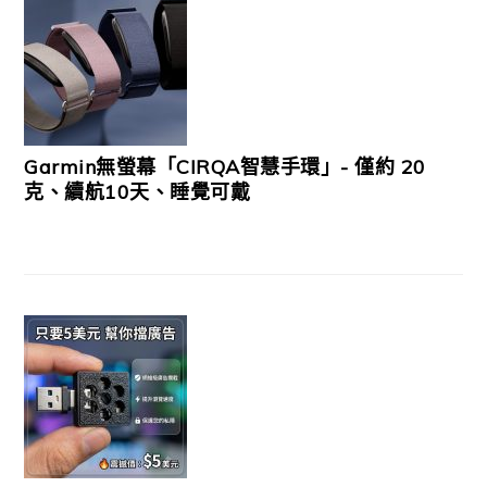
Garmin無螢幕「CIRQA智慧手環」- 僅約 20
克、續航10天、睡覺可戴