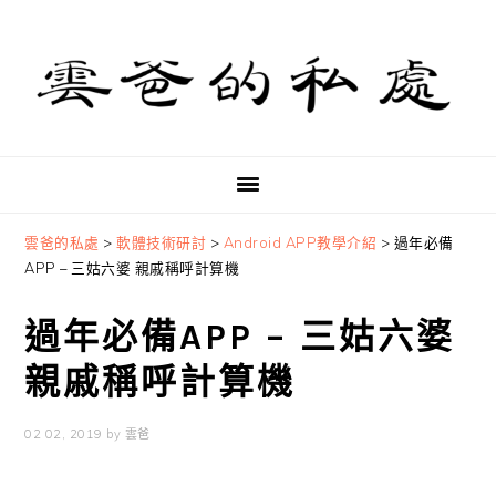
Skip
Skip
Skip
to
to
to
primary
main
primary
navigation
content
sidebar
雲爸的私處
>
軟體技術研討
>
Android APP教學介紹
>
過年必備
APP – 三姑六婆 親戚稱呼計算機
過年必備APP – 三姑六婆
親戚稱呼計算機
02 02, 2019
by
雲爸