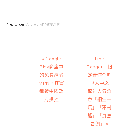
Filed Under:
Android APP教學介紹
Previous
Next
« Google
Line
Post:
Post:
Play商店中
Ranger – 限
的免費翻牆
定合作企劃
VPN，其實
《人中之
都被中國政
龍》人氣角
府操控
色「桐生一
馬」「澤村
遙」「真島
吾朗」 »