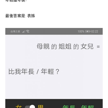
年輕還年長?
最後答案是: 表姊