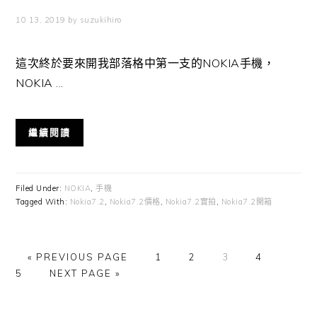
10 13, 2019
by
suzukihiro
這次終於要來開我部落格中第一支的NOKIA手機，
NOKIA ...
繼續閱讀
Filed Under:
NOKIA
,
手機
Tagged With:
Nokia7.2
,
Nokia7.2價格
,
Nokia7.2實拍
,
Nokia7.2開箱
GO
GO
GO
GO
GO
GO
«
PREVIOUS PAGE
1
2
3
4
TO
GO
TO
TO
TO
TO
TO
5
NEXT PAGE »
TO
PAGE
PAGE
PAGE
PAGE
PAGE
Primary