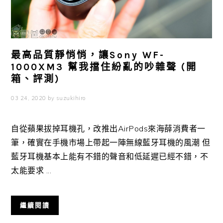
最高品質靜悄悄，讓Sony WF-
1000XM3 幫我擋住紛亂的吵雜聲 (開
箱、評測)
03 24, 2020
by
suzukihiro
自從蘋果拔掉耳機孔，改推出AirPods來海薛消費者一
筆，確實在手機市場上帶起一陣無線藍牙耳機的風潮 但
藍牙耳機基本上能有不錯的聲音和低延遲已經不錯，不
太能要求 ...
繼續閱讀