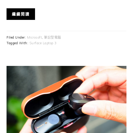
繼續閱讀
Filed Under:
Microsoft
,
筆記型電腦
Tagged With:
Surface Laptop 3