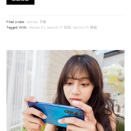
Filed Under:
realme
,
手機
Tagged With:
realme XT
,
realme XT 拍照
,
realme XT 開箱