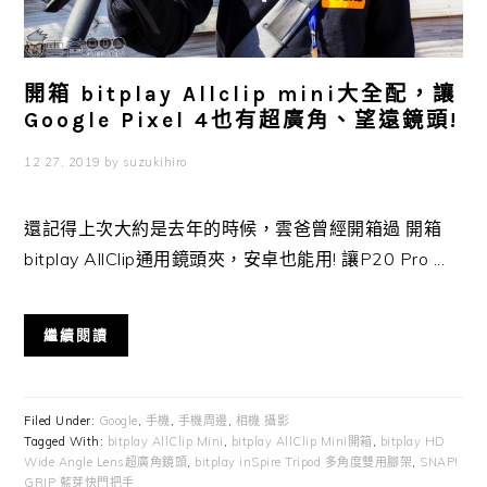
開箱 bitplay Allclip mini大全配，讓
Google Pixel 4也有超廣角、望遠鏡頭!
12 27, 2019
by
suzukihiro
還記得上次大約是去年的時候，雲爸曾經開箱過 開箱
bitplay AllClip通用鏡頭夾，安卓也能用! 讓P20 Pro ...
繼續閱讀
Filed Under:
Google
,
手機
,
手機周邊
,
相機.攝影
Tagged With:
bitplay AllClip Mini
,
bitplay AllClip Mini開箱
,
bitplay HD
Wide Angle Lens超廣角鏡頭
,
bitplay inSpire Tripod 多角度雙用腳架
,
SNAP!
GRIP 藍芽快門把手