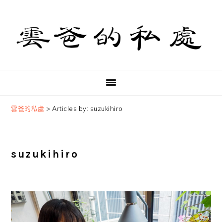
Skip
Skip
Skip
to
to
to
primary
main
primary
navigation
content
sidebar
雲爸的私處
>
Articles by: suzukihiro
suzukihiro