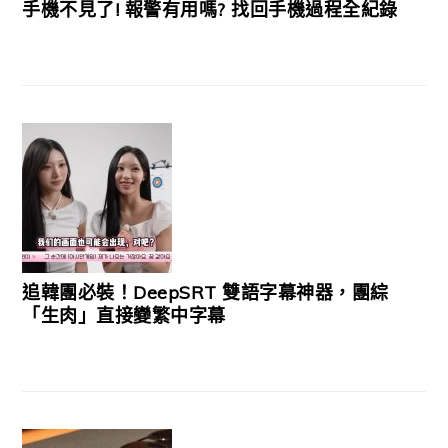
手機不見了! 報警有用嗎? 找回手機過程全紀錄
追韓團必裝！DeepSRT 雙語字幕神器，團綜
「生肉」直接變繁中字幕