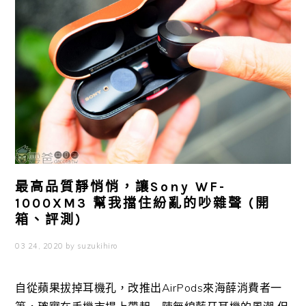
最高品質靜悄悄，讓Sony WF-
1000XM3 幫我擋住紛亂的吵雜聲 (開
箱、評測)
03 24, 2020
by
suzukihiro
自從蘋果拔掉耳機孔，改推出AirPods來海薛消費者一