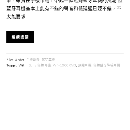
筆，確實在手機市場上帶起一陣無線藍牙耳機的風潮 但
藍牙耳機基本上能有不錯的聲音和低延遲已經不錯，不
太能要求 ...
繼續閱讀
Filed Under:
手機周邊
,
藍芽耳機
Tagged With:
Sony 無線耳機
,
WF-1000XM3
,
無線耳機
,
無線藍牙降噪耳機
Primary
Sidebar