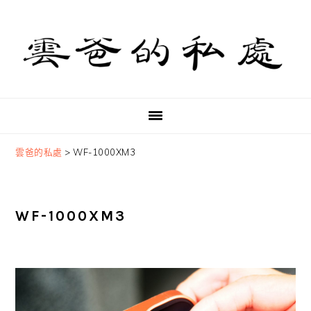
Skip
Skip
Skip
to
to
to
primary
main
primary
navigation
content
sidebar
雲爸的私處
>
WF-1000XM3
WF-1000XM3