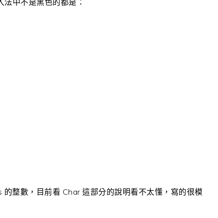
注音輸入法中不是黑色的都是：
ytes 的整數，目前看 Char 這部分的說明看不太懂，寫的很模