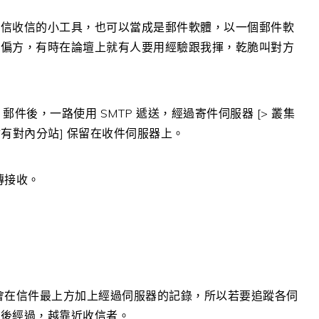
寄信收信的小工具，也可以當成是郵件軟體，以一個郵件軟
或偏方，有時在論壇上就有人要用經驗跟我揮，乾脆叫對方
郵件後，一路使用 SMTP 遞送，經過寄件伺服器 [> 叢集
還會有對內分站] 保留在收件伺服器上。
傳接收。
就會在信件最上方加上經過伺服器的記錄，所以若要追蹤各伺
越後經過，越靠近收信者。