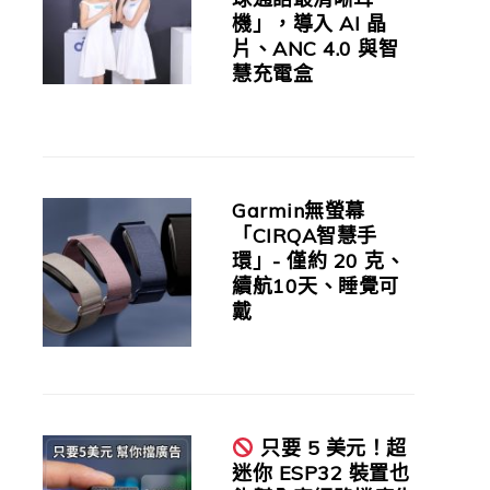
機」，導入 AI 晶
片、ANC 4.0 與智
慧充電盒
Garmin無螢幕
「CIRQA智慧手
環」- 僅約 20 克、
續航10天、睡覺可
戴
只要 5 美元！超
迷你 ESP32 裝置也