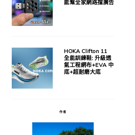
能幫全家網路擋廣告
HOKA Clifton 11
全能訓練鞋: 升級透
氣工程網布+EVA 中
底+超耐磨大底
作者