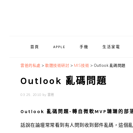
Skip
Skip
Skip
to
to
to
primary
main
primary
navigation
content
sidebar
首頁
APPLE
手機
生活家電
雲爸的私處
>
軟體技術研討
>
MIS技術
>
Outlook 亂碼問題
Outlook 亂碼問題
03 25, 2010
by
雲爸
Outlook 亂碼問題-轉自微軟MVP璉璉的部
話說在論壇常常看到有人問到收到郵件亂碼，這個