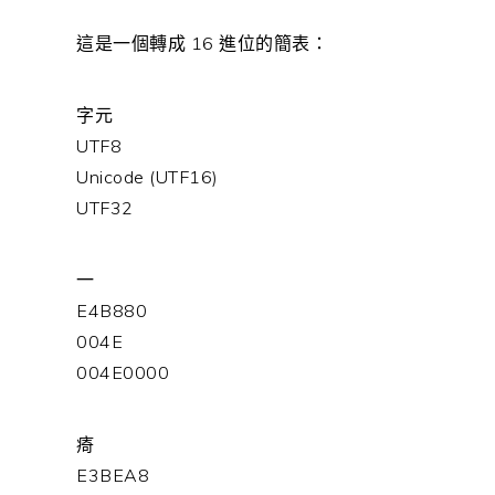
這是一個轉成 16 進位的簡表：
字元
UTF8
Unicode (UTF16)
UTF32
一
E4B880
004E
004E0000
㾨
E3BEA8