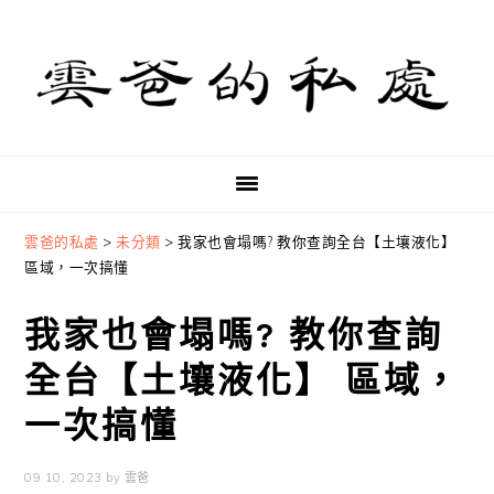
Skip
Skip
Skip
to
to
to
primary
main
primary
navigation
content
sidebar
雲爸的私處
>
未分類
>
我家也會塌嗎? 教你查詢全台【土壤液化】
區域，一次搞懂
我家也會塌嗎? 教你查詢
全台【土壤液化】 區域，
一次搞懂
09 10, 2023
by
雲爸