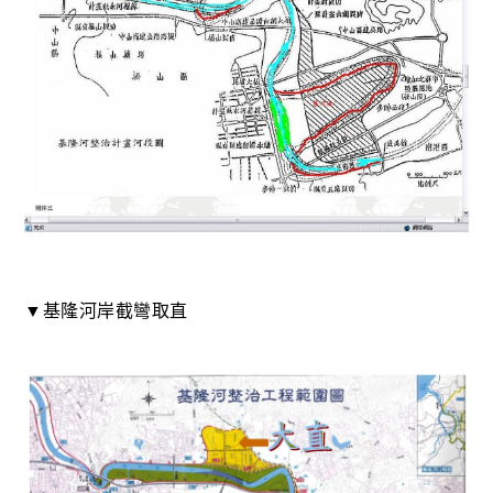
▼基隆河岸截彎取直