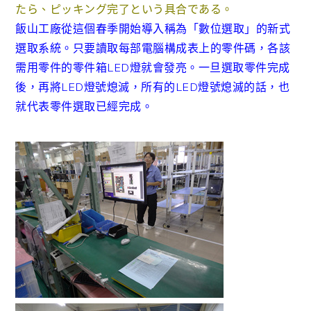
たら、ピッキング完了という具合である。
飯山工廠從這個春季開始導入稱為「數位選取」的新式
選取系統。只要讀取每部電腦構成表上的零件碼，各該
需用零件的零件箱LED燈就會發亮。一旦選取零件完成
後，再將LED燈號熄滅，所有的LED燈號熄滅的話，也
就代表零件選取已經完成。