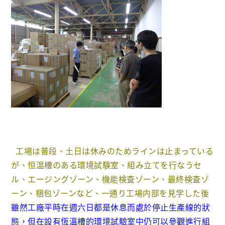
工場は普段、土日は休みのためラインは止まっている
が、恒温槽のある環境試験室、組み立てを行なうセ
ル、エージングゾーン、機能検査ゾーン、最終検査ゾ
ーン、梱包ゾーンなど、一通り工場内部を見学した後
雖然工廠平時在週六日都是休息而處於停止生產線的狀
態，但在設有恆溫槽的環境試驗室中仍可以參觀進行組