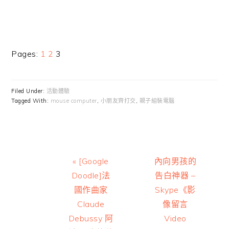
Page
Page
Page
Pages:
1
2
3
Filed Under:
活動體驗
Tagged With:
mouse computer
,
小朋友齊打交
,
親子組裝電腦
Previous
Next
« [Google
內向男孩的
Post:
Post:
Doodle]法
告白神器 –
國作曲家
Skype《影
Claude
像留言
Debussy 阿
Video