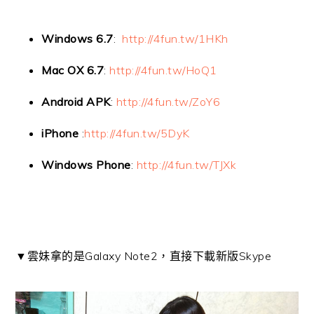
Windows 6.7
:
http://4fun.tw/1HKh
Mac OX 6.7
:
http://4fun.tw/HoQ1
Android APK
:
http://4fun.tw/ZoY6
iPhone
:
http://4fun.tw/5DyK
Windows Phone
:
http://4fun.tw/TJXk
▼雲妹拿的是Galaxy Note2，直接下載新版Skype