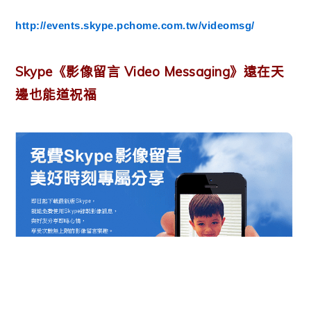
http://events.skype.pchome.com.tw/videomsg/
Skype《影像留言 Video Messaging》遠在天
邊也能道祝福