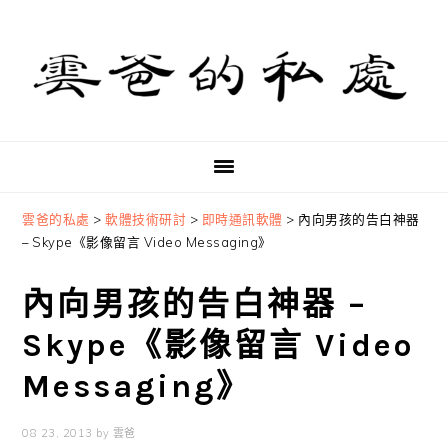
Skip
Skip
Skip
to
to
to
primary
main
primary
navigation
content
sidebar
雲爸的私處
>
軟體技術研討
>
即時通訊軟體
>
內向男孩的告白神器
– Skype《影像留言 Video Messaging》
內向男孩的告白神器 –
Skype《影像留言 Video
Messaging》
08 23, 2013
by
雲爸