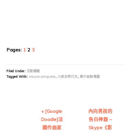
Page
Page
Page
Pages:
1
2
3
Filed Under:
活動體驗
Tagged With:
mouse computer
,
小朋友齊打交
,
親子組裝電腦
Previous
Next
« [Google
內向男孩的
Post:
Post:
Doodle]法
告白神器 –
國作曲家
Skype《影