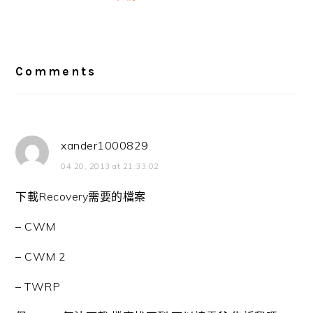
Reader
Interactions
Comments
xander1000829
04 20, 2013 at 21:33:02
下載Recovery需要的檔案
– CWM
– CWM 2
– TWRP