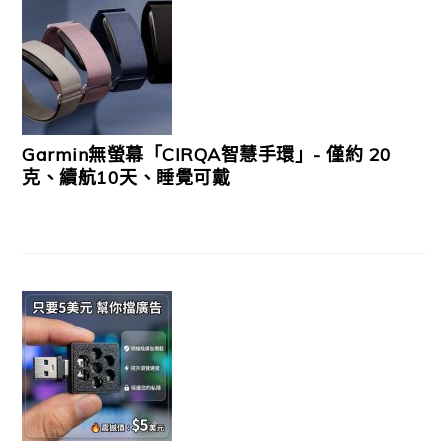
Garmin無螢幕「CIRQA智慧手環」- 僅約 20
克、續航10天、睡覺可戴