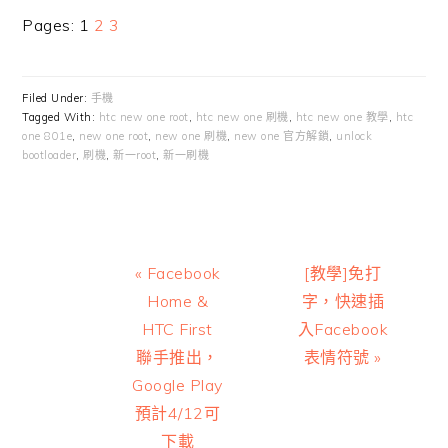
Page
Page
Page
Pages:
1
2
3
Filed Under:
手機
Tagged With:
htc new one root
,
htc new one 刷機
,
htc new one 教學
,
htc
one 801e
,
new one root
,
new one 刷機
,
new one 官方解鎖
,
unlock
bootloader
,
刷機
,
新一root
,
新一刷機
Previous
Next
« Facebook
[教學]免打
Post:
Post:
Home &
字，快速插
HTC First
入Facebook
聯手推出，
表情符號 »
Google Play
預計4/12可
下載