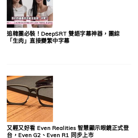
追韓團必裝！DeepSRT 雙語字幕神器，團綜
「生肉」直接變繁中字幕
又輕又好看 Even Realities 智慧顯示眼鏡正式登
台，Even G2、Even R1 同步上市