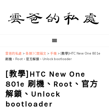
Skip
Skip
Skip
to
to
to
primary
main
primary
navigation
content
sidebar
雲爸的私處
>
各類3C開箱文
>
手機
>
[教學]HTC New One 801e
刷機、Root、官方解鎖、Unlock bootloader
[教學]HTC New One
801e 刷機、Root、官方
解鎖、Unlock
bootloader